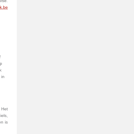
ise.
k.be
f
op
k
 in
 Het
iels,
n is