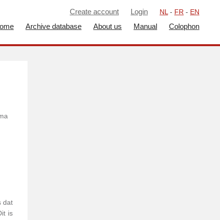
Create account
Login
NL
-
FR
-
EN
ome
Archive database
About us
Manual
Colophon
ema
 dat
t is