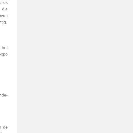
bliek
 die
even
tig.
 het
expo
nde-
n de