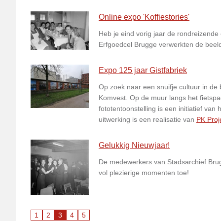
Online expo 'Koffiestories'
Heb je eind vorig jaar de rondreizende
Erfgoedcel Brugge verwerkten de beel
Expo 125 jaar Gistfabriek
Op zoek naar een snuifje cultuur in de
Komvest. Op de muur langs het fietspad 
fototentoonstelling is een initiatief 
uitwerking is een realisatie van
PK Proj
Gelukkig Nieuwjaar!
De medewerkers van Stadsarchief Brugg
vol plezierige momenten toe!
1
2
3
4
5