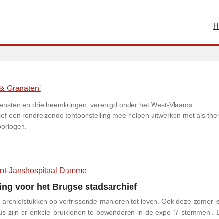
H
& Granaten'
ensten en drie heemkringen, verenigd onder het West-Vlaams
hief een rondreizende tentoonstelling mee helpen uitwerken met als th
oorlogen.
int-Janshospitaal Damme
ng voor het Brugse stadsarchief
 archiefstukken op verfrissende manieren tot leven. Ook deze zomer is
us zijn er enkele bruiklenen te bewonderen in de expo ‘7 stemmen’. Di