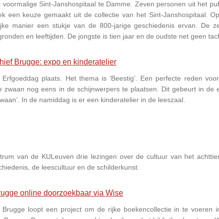
het voormalige Sint-Janshospitaal te Damme. Zeven personen uit het pu
k een keuze gemaakt uit de collectie van het Sint-Janshospitaal. Op
ijke manier een stukje van de 800-jarige geschiedenis ervan. De z
onden en leeftijden. De jongste is tien jaar en de oudste net geen tach
hief Brugge: expo en kinderatelier
e Erfgoeddag plaats. Het thema is ‘Beestig’. Een perfecte reden voor
 zwaan nog eens in de schijnwerpers te plaatsen. Dit gebeurt in de 
aan’. In de namiddag is er een kinderatelier in de leeszaal.
rum van de KULeuven drie lezingen over de cultuur van het achttie
hiedenis, de leescultuur en de schilderkunst.
Brugge online doorzoekbaar via Wise
f Brugge loopt een project om de rijke boekencollectie in te voeren i