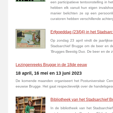
een participatieve tentoonstelling in 
hebben elk vanuit hun eigen invalshoe
manier belichten ze op een persoonl
curatoren hebben verschillende achtergr
Erfgoeddag (23/04) in het Stadsarc
Op zondag 23 april vindt de jaarlijks
Stadsarchief Brugge om de beer en de
‘Brugges Beestig Duo. De beer en de zw
Lezingenreeks Brugge in de 18de eeuw
18 april, 16 mei en 13 juni 2023
De komende maanden organiseert het Postuniversitair Cent
eeuwse Brugge. Het gaat respectievelijk over de handelsgesc
Bibliotheek van het Stadsarchief 
In de bibliotheek van het Stadsarchie