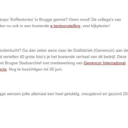
 expo 'Koffiestories' in Brugge gemist? Geen nood! De collega's van
den nu ook in een boeiende
e-tentoonstelling
, veel kijkplezier!
 buitenlucht? Ga dan zeker eens naar de Gistfabriek (Genencor) aan d
vertellen 40 grote foto's je het boeiende verhaal van dit bedrijf. Deze
van het Brugse Stadsarchief met medewerking van
Genencor International
.
ects
. Nog te bezichtigen tot 30 juni.
e wensen jullie allemaal een heel gelukkig, vreugdevol en gezond 2