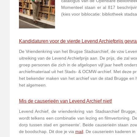
catalogus van de Openbare Bibliothee
Momenteel staan er al 817 beschrijvi
(kies voor biblocatie: bibliotheek sta
Kandidaturen voor de vierde Levend Archiefprijs gevr
De Vriendenkring van het Brugse Stadsarchief, de vzw Levend A
uitreiking van de Levend Archiefprijs aan. De prijs, die zal wo
groep personen die zich in de afgelopen vijf jaar heeft onde
archiefmateriaal uit het Stads- & OCMW-archief. Met deze pri
het bekender maken van het archief van de stad Brugge en he
het algemeen.
Mis de causerieën van Levend Archief niet!
Levend Archief, de vriendenkring van Stadsarchief Brugge
wordt telkens een combinatie van lezing en filmvertoning. De 
dorp tussen stad en gemeente’. Beide causerieën staan zowel
de boodschap. Dit doe je via
mail
. De causerieën kaderen in 