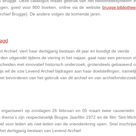
k Brugge. Deze catalogus maakt gebruik van het bibliotheeksysteem W
ngen, goed voor 800 boeken, online via de website
brugge.bibliothee
dsarchief Brugge). De andere volgen de komende jaren.
aagd
rchief, viert haar dertigjarig bestaan dit jaar en kondigt de vierde
rden uitgereikt tijdens de viering in het najaar, gaat naar een persoon o
rscheiden met innovatief historisch onderzoek, grotendeels gebaseerd 
js wil de vzw Levend Archief bijdragen aan haar doelstellingen, namelij
t bevorderen van het gebruik van dit archief en van archiefonderzoek
, organiseert op zondagen 26 februari en 05 maart twee causerieën.
thema’s zijn respectievelijk Brugse Jaarfilm 1972 en de film ‘Sint-Mich
 voor leden als niet-leden van de vriendenkring open. Snel inschrijve
het dertigjarig bestaan van Levend Archief.