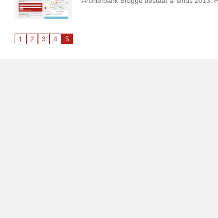
Archiefbank Brugge bestaat al sinds 2013. 
1
2
3
4
5