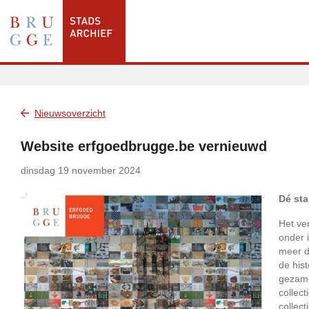
Nieuwsoverzicht
Website erfgoedbrugge.be vernieuwd
dinsdag 19 november 2024
Dé sta
Het ve
onder 
meer d
de his
gezame
collect
collect