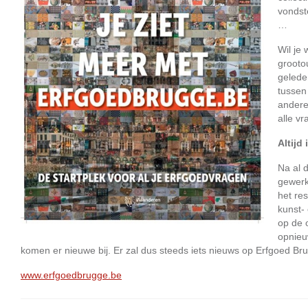
vondst
…
Wil je 
grooto
gelede
tussen
andere
alle vr
Altijd
Na al d
gewerk
het res
kunst-
op de 
opnieu
komen er nieuwe bij. Er zal dus steeds iets nieuws op Erfgoed Bru
www.erfgoedbrugge.be