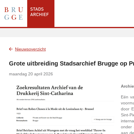
Nieuwsoverzicht
Grote uitbreiding Stadsarchief Brugge op P
maandag 20 april 2026
Archie
Eén va
voorma
door E
Sint-P
intern
onder 
aan de