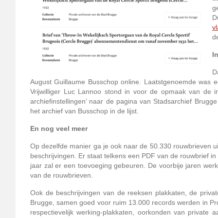
g
D
v
d
I
D
August Guillaume Busschop online. Laatstgenoemde was ee
Vrijwilliger Luc Lannoo stond in voor de opmaak van de in
archiefinstellingen’ naar de pagina van Stadsarchief Brugge
het archief van Busschop in de lijst.
En nog veel meer
Op dezelfde manier ga je ook naar de 50.330 rouwbrieven uit
beschrijvingen. Er staat telkens een PDF van de rouwbrief in 
jaar zal er een toevoeging gebeuren. De voorbije jaren werkte
van de rouwbrieven.
Ook de beschrijvingen van de reeksen plakkaten, de priv
Brugge, samen goed voor ruim 13.000 records werden in Pro
respectievelijk werking-plakkaten, oorkonden van privat