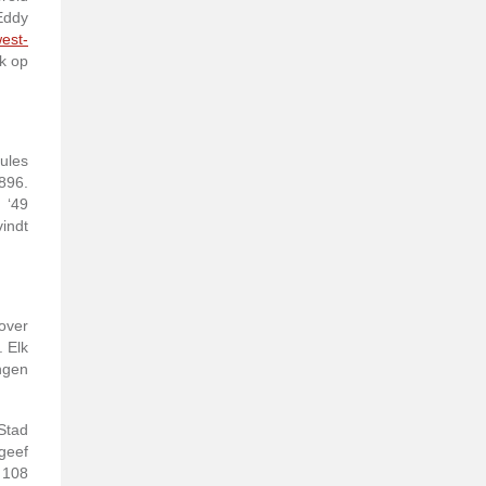
Eddy
west-
lk op
ules
896.
 ‘49
indt
over
. Elk
ingen
Stad
geef
 108