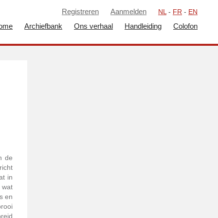
Registreren
Aanmelden
NL
-
FR
-
EN
ome
Archiefbank
Ons verhaal
Handleiding
Colofon
n de
icht
t in
 wat
rs en
rooi
reid