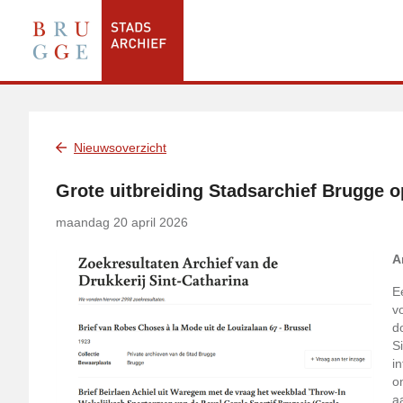
Nieuwsoverzicht
Grote uitbreiding Stadsarchief Brugge o
maandag 20 april 2026
A
E
v
d
S
i
o
a