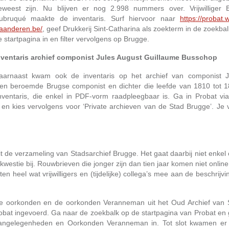
eweest zijn. Nu blijven er nog 2.998 nummers over. Vrijwilliger 
ubruqué maakte de inventaris. Surf hiervoor naar
https://probat.
laanderen.be/
, geef Drukkerij Sint-Catharina als zoekterm in de zoekba
e startpagina in en filter vervolgens op Brugge.
nventaris archief componist Jules August Guillaume Busschop
aarnaast kwam ook de inventaris op het archief van componist J
n beroemde Brugse componist en dichter die leefde van 1810 tot 1
ventaris, die enkel in PDF-vorm raadpleegbaar is. Ga in Probat via
 en kies vervolgens voor ‘Private archieven van de Stad Brugge’. Je v
 de verzameling van Stadsarchief Brugge. Het gaat daarbij niet enkel 
kwestie bij. Rouwbrieven die jonger zijn dan tien jaar komen niet online
n heel wat vrijwilligers en (tijdelijke) collega’s mee aan de beschrijv
ate oorkonden en de oorkonden Veranneman uit het Oud Archief van 
bat ingevoerd. Ga naar de zoekbalk op de startpagina van Probat en 
e aangelegenheden en Oorkonden Veranneman in. Tot slot kwamen er