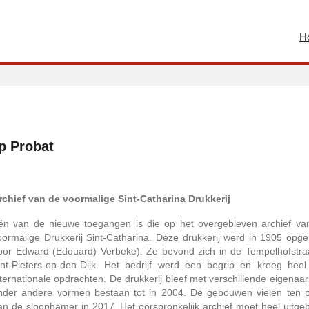
H
p Probat
rchief van de voormalige Sint-Catharina Drukkerij
én van de nieuwe toegangen is die op het overgebleven archief va
oormalige Drukkerij Sint-Catharina. Deze drukkerij werd in 1905 opger
oor Edward (Edouard) Verbeke). Ze bevond zich in de Tempelhofstraa
int-Pieters-op-den-Dijk. Het bedrijf werd een begrip en kreeg heel
nternationale opdrachten. De drukkerij bleef met verschillende eigenaa
nder andere vormen bestaan tot in 2004. De gebouwen vielen ten p
an de sloophamer in 2017. Het oorspronkelijk archief moet heel uitgeb