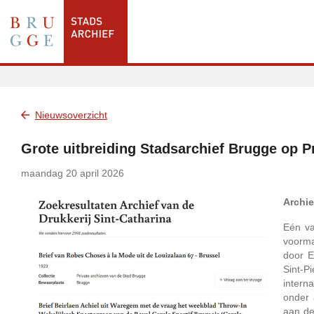
Nieuwsoverzicht
Grote uitbreiding Stadsarchief Brugge op P
maandag 20 april 2026
Archie
Eén va
voorma
door E
Sint-P
intern
onder 
aan de