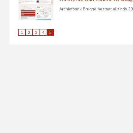
Archiefbank Brugge bestaat al sinds 20
1
2
3
4
5