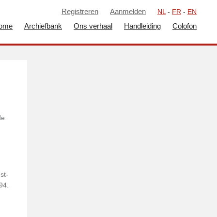
Registreren
Aanmelden
NL
-
FR
-
EN
ome
Archiefbank
Ons verhaal
Handleiding
Colofon
de
st-
94.