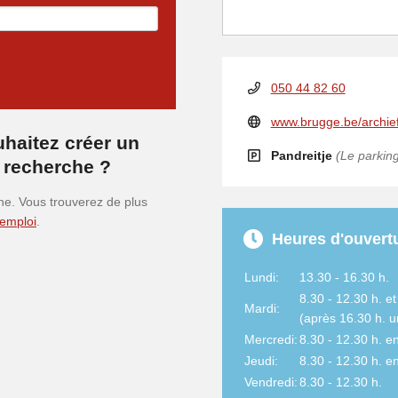
050 44 82 60
www.brugge.be/archie
haitez créer un
Pandreitje
(Le parking
 recherche ?
che. Vous trouverez de plus
emploi
.
Heures d'ouvertu
Lundi:
13.30 - 16.30 h.
8.30 - 12.30 h. et
Mardi:
(après 16.30 h. u
Mercredi:
8.30 - 12.30 h. e
Jeudi:
8.30 - 12.30 h. e
Vendredi:
8.30 - 12.30 h.