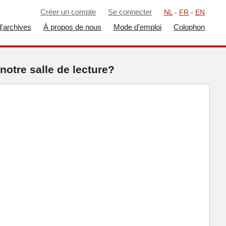
Créer un compte
Se connecter
NL
-
FR
-
EN
'archives
À propos de nous
Mode d'emploi
Colophon
notre salle de lecture?