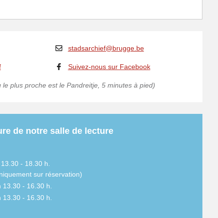
stadsarchief@brugge.be
f
Suivez-nous sur Facebook
 le plus proche est le Pandreitje, 5 minutes à pied)
re de notre salle de lecture
 13.30 - 18.30 h.
niquement sur réservation)
n 13.30 - 16.30 h.
n 13.30 - 16.30 h.