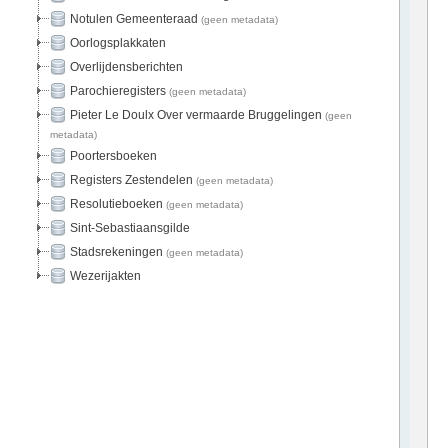
Notulen Gemeenteraad
(geen metadata)
Oorlogsplakkaten
Overlijdensberichten
Parochieregisters
(geen metadata)
Pieter Le Doulx Over vermaarde Bruggelingen
(geen
metadata)
Poortersboeken
Registers Zestendelen
(geen metadata)
Resolutieboeken
(geen metadata)
Sint-Sebastiaansgilde
Stadsrekeningen
(geen metadata)
Wezerijakten