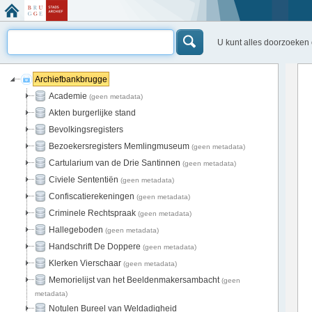
U kunt alles doorzoeken
Archiefbankbrugge
Academie
(geen metadata)
Akten burgerlijke stand
Bevolkingsregisters
Bezoekersregisters Memlingmuseum
(geen metadata)
Cartularium van de Drie Santinnen
(geen metadata)
Civiele Sententiën
(geen metadata)
Confiscatierekeningen
(geen metadata)
Criminele Rechtspraak
(geen metadata)
Hallegeboden
(geen metadata)
Handschrift De Doppere
(geen metadata)
Klerken Vierschaar
(geen metadata)
Memorielijst van het Beeldenmakersambacht
(geen
metadata)
Notulen Bureel van Weldadigheid