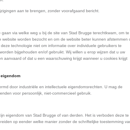
ijzigingen aan te brengen, zonder voorafgaand bericht.
e gaan via welke weg u bij de site van Stad Brugge terechtkwam, om te
 de website worden bezocht en om de website beter kunnen afstemmen 
eze technologie niet om informatie over individuele gebruikers te
worden bijgehouden en/of gebruikt. Wij willen u erop wijzen dat u uw
n aanvaard of dat u een waarschuwing krijgt wanneer u cookies krijgt
e eigendom
ermd door industriële en intellectuele eigendomsrechten. U mag de
wenden voor persoonlijk, niet-commercieel gebruik.
zijn eigendom van Stad Brugge of van derden. Het is verboden deze te
preiden op eender welke manier zonder de schriftelijke toestemming va