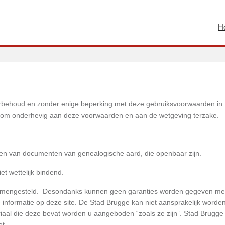
H
orbehoud en zonder enige beperking met deze gebruiksvoorwaarden in 
arom onderhevig aan deze voorwaarden en aan de wetgeving terzake.
den van documenten van genealogische aard, die openbaar zijn.
iet wettelijk bindend.
 samengesteld. Desondanks kunnen geen garanties worden gegeven me
de informatie op deze site. De Stad Brugge kan niet aansprakelijk worde
eriaal die deze bevat worden u aangeboden “zoals ze zijn”. Stad Brugge
et.