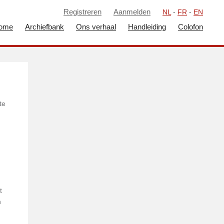
Registreren
Aanmelden
NL
-
FR
-
EN
ome
Archiefbank
Ons verhaal
Handleiding
Colofon
te
t
n