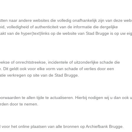
ten naar andere websites die volledig onafhankelijk zijn van deze webs
 volledigheid of authenticiteit van de informatie die dergelijke
maakt van de hyper(text)links op de website van Stad Brugge is op uw ei
kse of onrechtstreekse, incidentele of uitzonderlijke schade die
e. Dit geldt ook voor elke vorm van schade of verlies door een
matie verkregen op site van de Stad Brugge.
waarden te allen tijde te actualiseren. Hierbij nodigen wij u dan ook u
arden door te nemen.
d voor het online plaatsen van alle bronnen op Archiefbank Brugge.