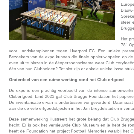
Europe
Blauw-Z
Spreke
sfeer 
Brugge
Het pr
78’. O
voor Landskampioenen tegen Liverpool FC. Een unieke prestat
Bezoekers van de expo kunnen die finale opnieuw spelen op de k
even uit te blazen in de éénpersoonscinema waar Club coryfeeën
één van hun Clubhelden? Tot slot zijn er enkele unieke losse stukk
Onderdeel van een ruime werking rond het Club erfgoed
De expo is een prachtig voorbeeld van de intense samenwerki
Cluberfgoed. Eind 2023 gaf Club Brugge Foundation het papieren
De inventarisatie ervan is ondertussen ver gevorderd. Daarnaast s
aan die de vele erfgoedobjecten in het Jan Breydelstadion inventa
Deze samenwerking illustreert het grote belang dat Club Brug
hecht. Er is ook het vernieuwde Club Museum en je hebt de ron
heeft de Foundation het project Football Memories waarbij het Cl