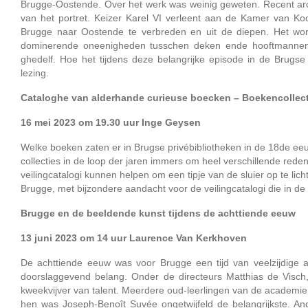
Brugge-Oostende. Over het werk was weinig geweten. Recent archiv
van het portret. Keizer Karel VI verleent aan de Kamer van 
Brugge naar Oostende te verbreden en uit de diepen. Het wor
dominerende oneenigheden tusschen deken ende hooftmannen, e
ghedelf. Hoe het tijdens deze belangrijke episode in de Brugse 
lezing.
Cataloghe van alderhande curieuse boecken – Boekencollect
16 mei 2023 om 19.30 uur Inge Geysen
Welke boeken zaten er in Brugse privébibliotheken in de 18de ee
collecties in de loop der jaren immers om heel verschillende rede
veilingcatalogi kunnen helpen om een tipje van de sluier op te lic
Brugge, met bijzondere aandacht voor de veilingcatalogi die in d
Brugge en de beeldende kunst tijdens de achttiende eeuw
13 juni 2023 om 14 uur Laurence Van Kerkhoven
De achttiende eeuw was voor Brugge een tijd van veelzijdige a
doorslaggevend belang. Onder de directeurs Matthias de Visc
kweekvijver van talent. Meerdere oud-leerlingen van de academie 
hen was Joseph-Benoît Suvée ongetwijfeld de belangrijkste. A