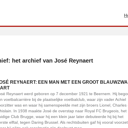
H
ief: het archief van José Reynaert
OSÉ REYNAERT: EEN MAN MET EEN GROOT BLAUWZW
ART
osé Reynaert werd geboren op 7 december 1921 te Beernem. Hij bego
jn voetbalcarrière bij de plaatselijke voetbalclub, waar zijn vader Achiel
oorzitter was en waar hij samenspeelde met zijn broers Lionel, Charles
hislain. In 1938 maakte José de overstap naar Royal FC Brugeois, het
uidige Club Brugge, waar hij een klein jaar later debuteerde hij bij het
erste elftal, tegen Daring Brussel. Als rechtsbuiten gaf hij vooral voorzet