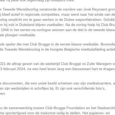
aar hij pikte ook regelmatig zijn doelpunt mee.
e Tweede Wereldoorlog verstoorde de carrière van José Reynaert gron
ij bleef actief in regionale competities, maar werd naar het einde van d
orlog verplicht om te gaan werken in de Duitse wapenfabrieken. Gelukk
on hij ook in Duitsland blijven voetballen. Na de oorlog hielp hij Club Br
n 1946 in het eerste na-oorlogse seizoen aan de titel in de tweede klass
kale ploegen voetbalde.
de speler die met Club Brugge in de eerste klasse voetbalde. Bovendi
 de Tweede Wereldoorlog in de hoogste Belgische voetbalafdeling actie
21 de aftrap geven van de wedstrijd Club Brugge vs Zulte Waregem v
 3 februari 2024, na een heel leven lang een blauwzwart hart te dragen
ke documenten, die een uniek beeld schetsen van zijn voetbalcarrière, 
ijn wedstrijden in schriftjes bij. Er zijn ook verschillende foto’s,
ven.
van de samenwerking tussen Club Brugge Foundation en het Stadsarchi
 sporterfgoed voor de toekomst veilig te stellen. Het papieren- en