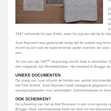
m
D
H
o
k
i
1947 verhuisde hij naar Eeklo, waar hij nog een tijd bij de lo
José Reynaert was gedurende lange tijd de oudste nog leven
mocht hij zich ook de laatst levende speler noemen die vóór
was.
ste
Ter ere van zijn 100
verjaardag mocht José in december 20
een volgepakt Jan Breydelstadion. Hij overleed te Brugge op
UNIEKE DOCUMENTEN
Op vraag van José schonk de familie een aantal uitzonderlij
het Club Archief. José Reynaert hield nauwgezet gegevens van z
oproepingskaarten voor wedstrijden, krantenknipsels en brie
OOK SCHENKEN?
De schenking van het archief Reynaert is een mooi gevolg 
Brugge. Deze samenwerking heeft als doel om het blauwzwarte