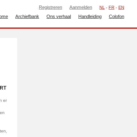
Registreren
Aanmelden
NL
-
FR
-
EN
ome
Archiefbank
Ons verhaal
Handleiding
Colofon
ART
n er
 en
ten,