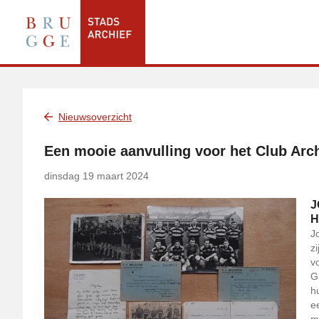
Nieuwsoverzicht
Een mooie aanvulling voor het Club Arch
dinsdag 19 maart 2024
J
H
J
zi
v
G
h
e