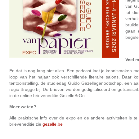
negent
van Gu
tot di
verhal
bruikle
gaan e
begele
Veel 
En dat is nog lang niet alles. Een podcast laat je kennismaken me
loop van het najaar ook verschillende literaire salons. Daa
tentoonstelling, de studiedag Guido Gezellegenootschap, een aa
regio Brugge bij. De brieven werden gedigitaliseerd en getranscri
in de online brieveneditie GezelleBrOn.
Meer weten?
Alle praktische info over de expo en de andere activiteiten is t
brieveneditie zie
gezelle.be