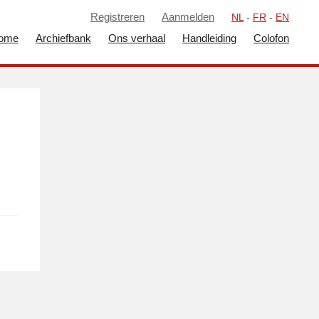
Registreren
Aanmelden
NL
-
FR
-
EN
ome
Archiefbank
Ons verhaal
Handleiding
Colofon