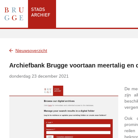
Nieuwsoverzicht
Archiefbank Brugge voortaan meertalig en da
donderdag 23 december 2021
De mee
zijn a
beschi
vergem
Ook d
promin
reilen
beknop