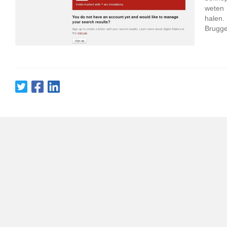
weten 
halen.
Brugge