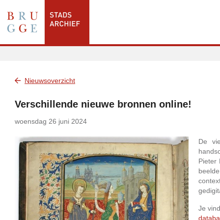
Nieuwsoverzicht
Verschillende nieuwe bronnen online!
woensdag 26 juni 2024
De vie
handsc
Pieter
beelde
conte
gedigit
Je vin
datab