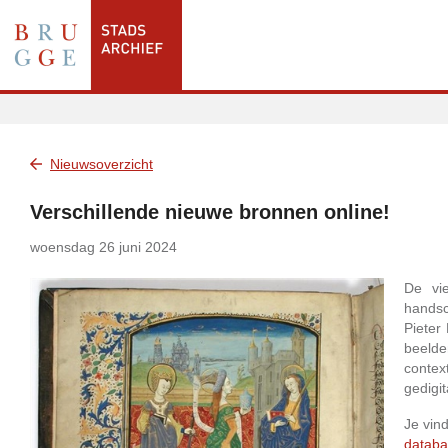
Nieuwsoverzicht
Verschillende nieuwe bronnen online!
woensdag 26 juni 2024
De vie
handsc
Pieter
beelde
conte
gedigit
Je vin
datab